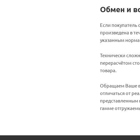
Обмен и в
Если покупатель 
произведена в теч
указанным нормам
Технически сложн
перерасчётом сто
товара.
Обращаем Ваше вн
отличаться от ре
представленным в
гамме отгружаемы