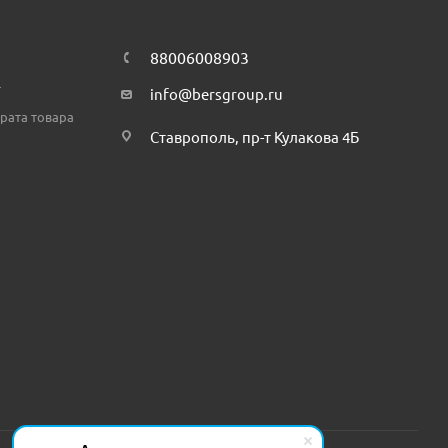
88006008903
т
info@bersgroup.ru
рата товара
Ставрополь, пр-т Кулакова 4Б