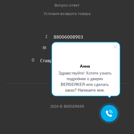
Вопрос-ответ
Условия возврата товара
88006008903
info@bersgroup.ru
Ставрополь, пр-т Кулакова 4Б
Анна
Здравствуйте! Хотите узнать
подробнее о дверях
BERSERKER или сделать
заказ? Напишите мне.
2026 © BERSERKER