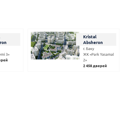
l
Kristal
ron
Absheron
г. Баку
emi 3»
ЖК «Park Yasamal
ерей
2»
2 458 дверей