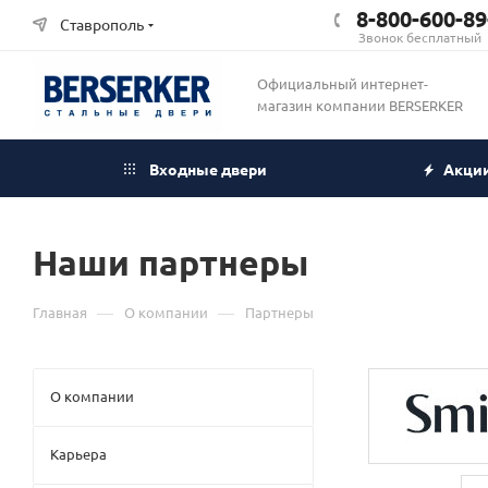
8-800-600-89
Ставрополь
Звонок бесплатный
Официальный интернет-
магазин компании BERSERKER
Входные двери
Акци
Наши партнеры
—
—
Главная
О компании
Партнеры
О компании
Карьера