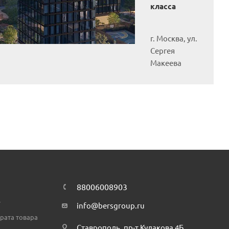
класса
г. Москва, ул.
Сергея
Макеева
88006008903
т
info@bersgroup.ru
рата товара
Ставрополь, пр-т Кулакова 4Б