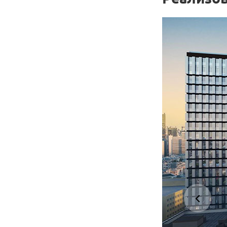
«Welltown» —
новый жилой
комплекс
бизнес-класса в
городе
Чебоксары
Реализован
проект по
разработке и
поставке 521
дверей с
электронными
замками
г. Чебоксары,