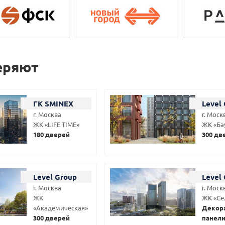
еряют
ГК SMINEX
Level
г. Москва
г. Моск
ЖК «LIFE TIME»
ЖК «Ба
180 дверей
300 дв
Level Group
Level
г. Москва
г. Моск
ЖК
ЖК «Се
«Академическая»
Декор
300 дверей
панел