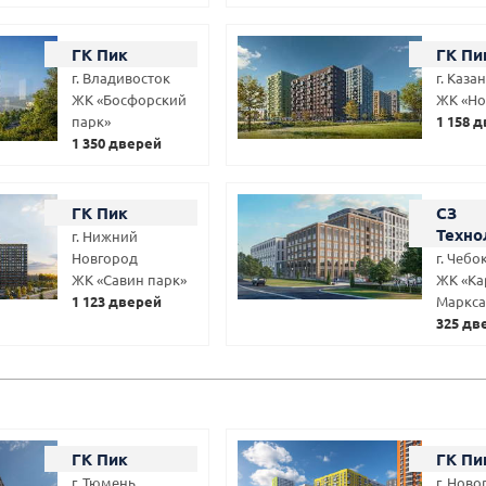
ГК Пик
ГК Пи
г. Владивосток
г. Каза
ЖК «Босфорский
ЖК «Но
парк»
1 158 
1 350 дверей
ГК Пик
СЗ
Техно
г. Нижний
Новгород
г. Чеб
ЖК «Савин парк»
ЖК «Ка
1 123 дверей
Маркса
325 дв
ГК Пик
ГК Пи
г. Тюмень
г. Нов