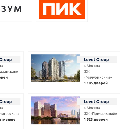
 Group
Level Group
ва
г. Москва
уманская»
ЖК
ерей
«Мичуринский»
1 185 дверей
 Group
Level Group
ва
г. Москва
лигерская»
ЖК «Причальный»
ативные
1 523 дверей
и