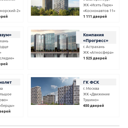
ЖК «Исеть Парк»
морский-2»
«Космонавтов 11»
ерей
1 111 дверей
азум»
Компания
«Прогресс»
ахань
рдце
г. Астрахань
»
ЖК «Атмосфера»
следие»
1 525 дверей
ерей
молет
ГК ФСК
ва
г. Москва
ольшое
ЖК «Движение
ово»
Тушино»
юберцы»
450 дверей
дверей