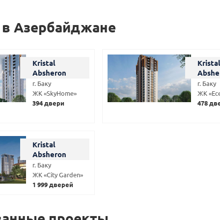
 в Азербайджане
Kristal
Krista
Absheron
Abshe
г. Баку
г. Баку
ЖК «SkyHome»
ЖК «Ec
394 двери
478 дв
Kristal
Absheron
г. Баку
ЖК «City Garden»
1 999 дверей
ванные проекты