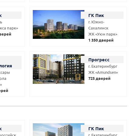
к
ГК Пик
нь
г. Южно-
кса парк»
Сахалинск
дверей
ЖК «Уюн парк»
1 350 дверей
Прогресс
логия
г. Екатеринбург
оксары
ЖК «Amundsen»
рла
725 дверей
»
ерей
к
ГК Пик
ороссийск
г. Екатеринбург