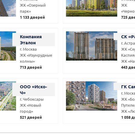
ЖК «Озерный
ЖК
парк»
«Черно
1 133 дверей
725 дв
Компания
СК «Р
Эталон
г. Астр
г. Москва
ЖК «Се
ЖК «Изумрудные
Каспия
холмы»
ЖК «На
713 дверей
443 дв
ООО «Иско-
ГК Са
Ч»
г. Моск
г. Чебоксары
ЖК «Б
ЖК «Новый
Путилк
город»
ЖК «Л
521 дверей
1 058 